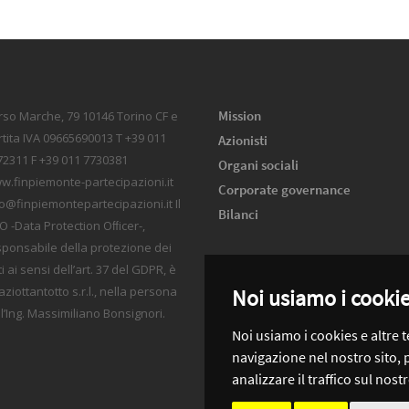
Mission
rso Marche, 79 10146 Torino CF e
tita IVA 09665690013 T +39 011
Azionisti
72311 F +39 011 7730381
Organi sociali
w.finpiemonte-partecipazioni.it
Corporate governance
o@finpiemontepartecipazioni.it Il
Bilanci
 -Data Protection Oﬀicer-,
sponsabile della protezione dei
i ai sensi dell’art. 37 del GDPR, è
ziottantotto s.r.l., nella persona
Noi usiamo i cooki
l’Ing. Massimiliano Bonsignori.
Noi usiamo i cookies e altre 
navigazione nel nostro sito, 
analizzare il traffico sul nost