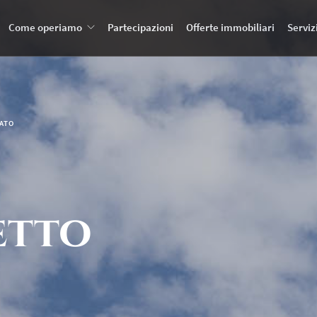
Come operiamo
Partecipazioni
Offerte immobiliari
Serviz
VATO
etto