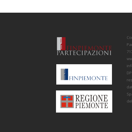
Co
Par
71
ww
inf
DPO
re
dat
Spa
del